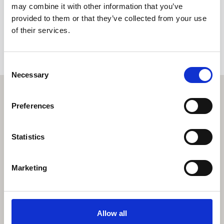
36031 Dueville (VI) - Italy
may combine it with other information that you’ve
provided to them or that they’ve collected from your use
of their services.
Consent
Necessary
Selection
Preferences
Statistics
Marketing
Allow all